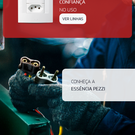
CONFIANÇA
Conjugados
NO USO
Adaptadores
Soquetes
VER LINHAS
REVENDA
PEZZI NA
SEJA PARTE
SUA LOJA!
DA EQUIPE!
Seja um Lojista!
Clique
Trabalhe conosco!
aqui.
Clique aqui.
FALE CONOSCO
Entre em contato conosco preenchendo o
CONHEÇA A
formulário abaixo:
ESSÊNCIA PEZZI
40.000
60.000